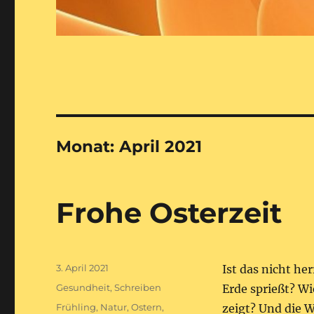
Monat:
April 2021
Frohe Osterzeit
Veröffentlicht
3. April 2021
Ist das nicht he
am
Kategorien
Gesundheit
,
Schreiben
Erde sprießt? Wi
Schlagwörter
Frühling
,
Natur
,
Ostern
,
zeigt?
Und die W