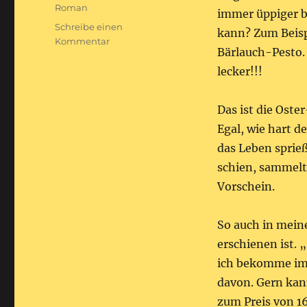
Roman
immer üppiger 
Schreibe einen
kann? Zum Beisp
zu
Kommentar
Bärlauch-Pest
Frohe
Osterzeit
lecker!!!
Das ist die Oste
Egal, wie hart d
das Leben sprie
schien, sammelt
Vorschein.
So auch in mein
erschienen ist. 
ich bekomme im 
davon. Gern kann
zum Preis von 16