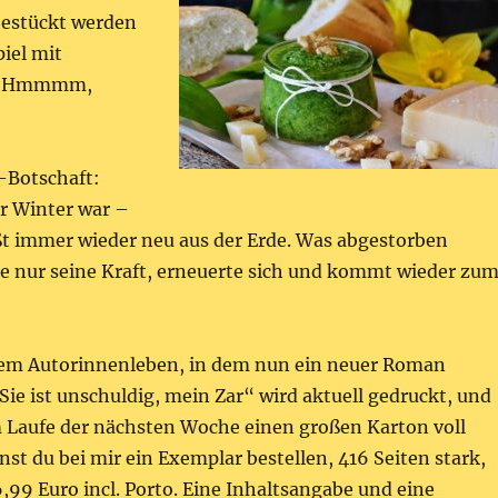
bestückt werden
iel mit
o. Hmmmm,
r-Botschaft:
er Winter war –
ßt immer wieder neu aus der Erde. Was abgestorben
e nur seine Kraft, erneuerte sich und kommt wieder zu
em Autorinnenleben, in dem nun ein neuer Roman
„Sie ist unschuldig, mein Zar“ wird aktuell gedruckt, und
Laufe der nächsten Woche einen großen Karton voll
st du bei mir ein Exemplar bestellen, 416 Seiten stark,
,99 Euro incl. Porto. Eine Inhaltsangabe und eine