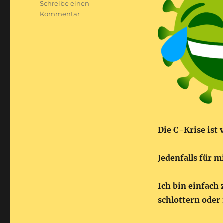
Schreibe einen
zu
Kommentar
Das
setzt
dem
Fass
das
Corönchen
auf
Die C-Krise ist 
Jedenfalls für m
Ich bin einfach
schlottern oder