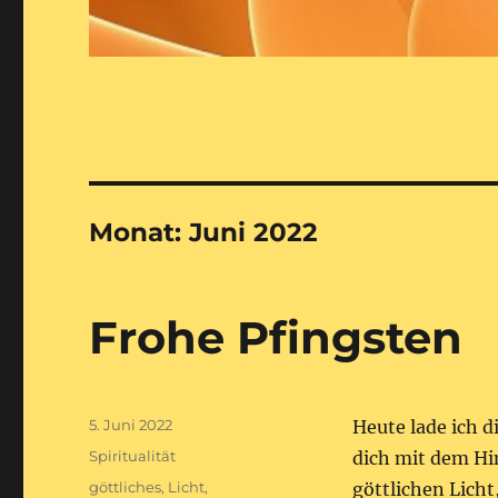
Monat:
Juni 2022
Frohe Pfingsten
Veröffentlicht
5. Juni 2022
Heute lade ich di
am
Kategorien
Spiritualität
dich mit dem H
Schlagwörter
göttliches
,
Licht
,
göttlichen Lich