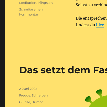
Meditation
,
Pfingsten
Selbst zu verbin
Schreibe einen
zu
Kommentar
Die entsprechen
Frohe
Pfingsten
findest du
hier
.
Das setzt dem Fa
Veröffentlicht
2. Juni 2022
am
Kategorien
Freude
,
Schreiben
Schlagwörter
C-Krise
,
Humor