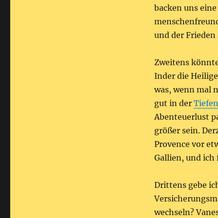
backen uns eine 
menschenfreundl
und der Frieden 
Zweitens könnten
Inder die Heilige
was, wenn mal ni
gut in der
Tiefe
Abenteuerlust p
größer sein. Der
Provence vor etw
Gallien, und ich 
Drittens gebe i
Versicherungsma
wechseln? Vanes