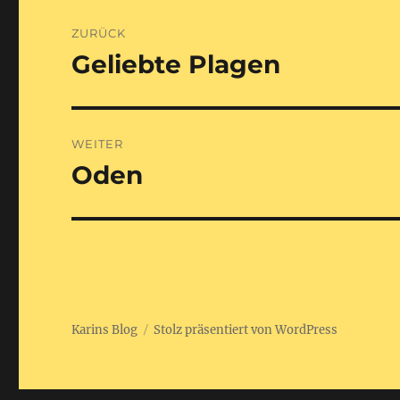
Beitragsnavigation
ZURÜCK
Geliebte Plagen
Vorheriger
Beitrag:
WEITER
Oden
Nächster
Beitrag:
Karins Blog
Stolz präsentiert von WordPress