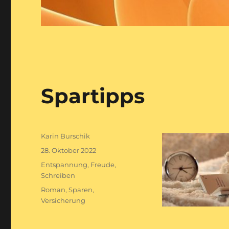
Spartipps
Autor
Karin Burschik
Veröffentlicht
28. Oktober 2022
am
Kategorien
Entspannung
,
Freude
,
Schreiben
Schlagwörter
Roman
,
Sparen
,
Versicherung